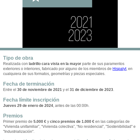
Tipo de obra
Realizada con
ladrillo cara vista en la mayor
parte de sus paramentos
exteriores o interiores, fabricado por alguno de los miembros de
Hispalyt
, en
cualquiera de sus formatos, geometrías y piezas especiales.
Fecha de terminación
Entre el
30 de noviembre de 2021
y el
31 de diciembre de 2023
.
Fecha límite inscripción
Jueves 29 de enero de 2024
, antes de las 00:00h.
Premios
Primer premio de
5.000 €
y
cinco premios de 1.000 €
en las categorías de
“Vivienda unifamiliar”, “Vivienda colectiva”, “No residencial”, "Sostenibilidad" e
"Industrialización".