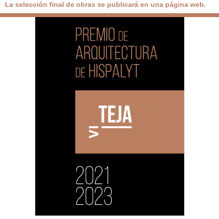
La selección final de obras se publicará en una página web.